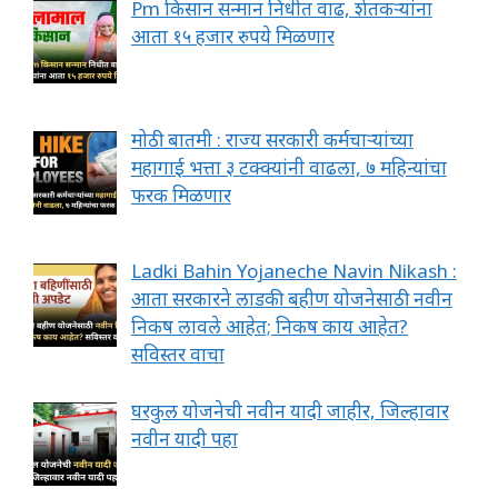
Pm किसान सन्मान निधीत वाढ, शेतकऱ्यांना
आता १५ हजार रुपये मिळणार
मोठी बातमी : राज्य सरकारी कर्मचाऱ्यांच्या
महागाई भत्ता ३ टक्क्यांनी वाढला, ७ महिन्यांचा
फरक मिळणार
Ladki Bahin Yojaneche Navin Nikash :
आता सरकारने लाडकी बहीण योजनेसाठी नवीन
निकष लावले आहेत; निकष काय आहेत?
सविस्तर वाचा
घरकुल योजनेची नवीन यादी जाहीर, जिल्हावार
नवीन यादी पहा