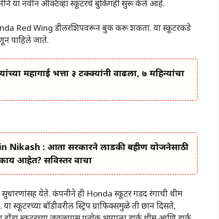
नीने या नवीन अ‍ॅक्टिव्हा स्कूटरचे बुकिंगही सुरू केले आहे.
 Honda Red Wing डीलरशिपवरून बुक करू शकता. या स्कूटरकडे
णून पाहिले जाते.
यांच्या महागाई भत्ता ३ टक्क्यांनी वाढला, ७ महिन्यांचा
n Nikash : आता सरकारने लाडकी बहीण योजनेसाठी
काय आहेत? सविस्तर वाचा
धारणांसह येते. कंपनीने ही Honda स्कूटर गडद रंगाची थीम
 स्कूटरच्या बॉडीवरील स्ट्रिप ग्राफिक्समुळे ती छान दिसते,
 होंडा स्कूटरच्या जवळपास प्रत्येक भागाला डार्क थीम आणि डार्क