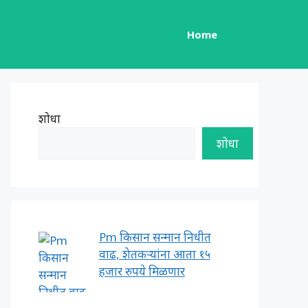
Home
शोधा
शोधा
Pm किसान सन्मान निधीत
वाढ, शेतकऱ्यांना आता १५
हजार रुपये मिळणार