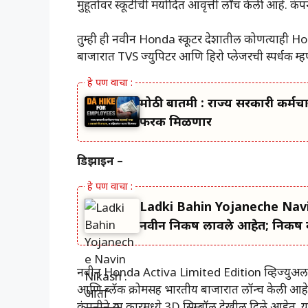
मुहूर्तावर स्कूटीची मर्यादित आवृत्ती लाँच केली आहे. कंप
तुम्ही ही नवीन Honda स्कूटर देशातील कोणत्याही
बाजारात TVS ज्युपिटर आणि हिरो प्लेजरची स्पर्धक म्ह
मोठी बातमी : राज्य सरकारी कर्मचाऱ्
फरक मिळणार
डिझाइन –
Ladki Bahin Yojaneche Navi
नवीन निकष लावले आहेत; निकष 
नवीन Honda Activa Limited Edition व्हिज्युअल सु
आणि ब्लॅक क्रोमसह भारतीय बाजारात लॉन्च केली आहे. या
कंपनीने या कारमध्ये 3D सिम्बॉल देखील दिले आहेत. या