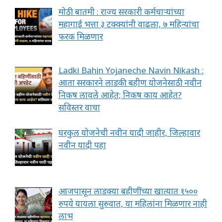
मोठी बातमी : राज्य सरकारी कर्मचाऱ्यांच्या
महागाई भत्ता ३ टक्क्यांनी वाढला, ७ महिन्यांचा
फरक मिळणार
Ladki Bahin Yojaneche Navin Nikash :
आता सरकारने लाडकी बहीण योजनेसाठी नवीन
निकष लावले आहेत; निकष काय आहेत?
सविस्तर वाचा
घरकुल योजनेची नवीन यादी जाहीर, जिल्हावार
नवीन यादी पहा
आजपासून लाडक्या बहीणींच्या खात्यात १५००
रुपये यायला सुरुवात, या महिलांना मिळणार नाही
लाभ