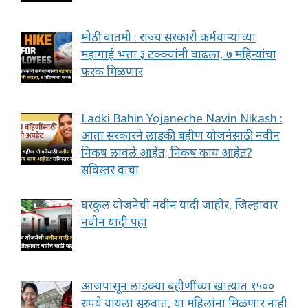
मोठी बातमी : राज्य सरकारी कर्मचाऱ्यांच्या
महागाई भत्ता ३ टक्क्यांनी वाढला, ७ महिन्यांचा
फरक मिळणार
Ladki Bahin Yojaneche Navin Nikash :
आता सरकारने लाडकी बहीण योजनेसाठी नवीन
निकष लावले आहेत; निकष काय आहेत?
सविस्तर वाचा
घरकुल योजनेची नवीन यादी जाहीर, जिल्हावार
नवीन यादी पहा
आजपासून लाडक्या बहीणींच्या खात्यात १५००
रुपये यायला सुरुवात, या महिलांना मिळणार नाही