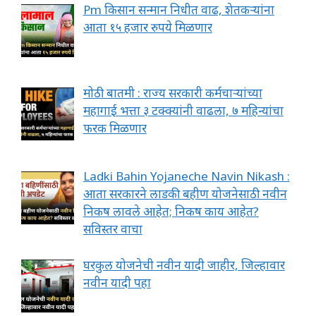
Pm किसान सन्मान निधीत वाढ, शेतकऱ्यांना
आता १५ हजार रुपये मिळणार
मोठी बातमी : राज्य सरकारी कर्मचाऱ्यांच्या
महागाई भत्ता ३ टक्क्यांनी वाढला, ७ महिन्यांचा
फरक मिळणार
Ladki Bahin Yojaneche Navin Nikash :
आता सरकारने लाडकी बहीण योजनेसाठी नवीन
निकष लावले आहेत; निकष काय आहेत?
सविस्तर वाचा
घरकुल योजनेची नवीन यादी जाहीर, जिल्हावार
नवीन यादी पहा