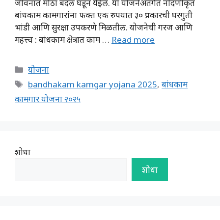
जीवनात मोठा बदल घडून येईल. या योजनेअंतर्गत नोंदणीकृत
बांधकाम कामगारांना फक्त एक रुपयात ३० प्रकारची घरगुती
भांडी आणि सुरक्षा उपकरणे मिळतील. योजनेची गरज आणि
महत्त्व : बांधकाम क्षेत्रात काम …
Read more
Categories
योजना
Tags
bandhakam kamgar yojana 2025
,
बांधकाम
कामगार योजना २०२५
शोधा
शोधा