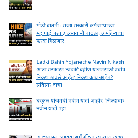
मोठी बातमी : राज्य सरकारी कर्मचाऱ्यांच्या
महागाई भत्ता ३ टक्क्यांनी वाढला, ७ महिन्यांचा
फरक मिळणार
Ladki Bahin Yojaneche Navin Nikash :
आता सरकारने लाडकी बहीण योजनेसाठी नवीन
निकष लावले आहेत; निकष काय आहेत?
सविस्तर वाचा
घरकुल योजनेची नवीन यादी जाहीर, जिल्हावार
नवीन यादी पहा
आजपासून लाडक्या बहीणींच्या खात्यात १५००